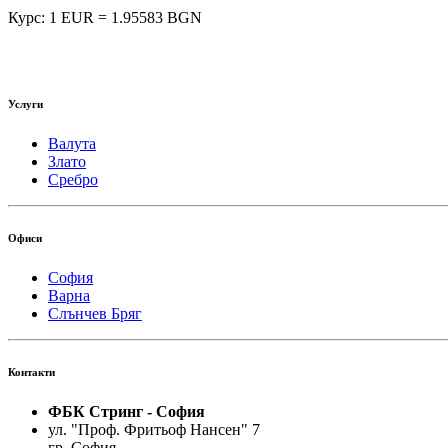
Курс: 1 EUR = 1.95583 BGN
Услуги
Валута
Злато
Сребро
Офиси
София
Варна
Слънчев Бряг
Контакти
ФБК Стринг - София
ул. "Проф. Фритьоф Нансен" 7
гр. София