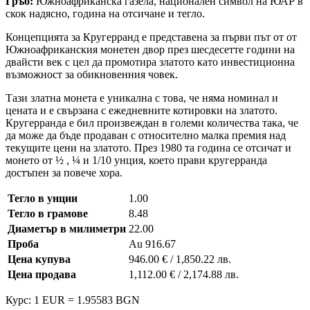
Гръб:
Южноафриканска газела, национален символ на ЮАР в
скок надясно, година на отсичане и тегло.
Концепцията за Кругерранд е представена за първи път от от
Южноафриканския монетен двор през шесдесетте години на
двайсти век с цел да промотира златото като инвестиционна
възможност за обикновенния човек.
Тази златна монета е уникална с това, че няма номинал и
цената и е свързана с ежедневните котировки на златото.
Кругерранда е бил произвеждан в големи количества така, че
да може да бъде продаван с относително малка премия над
текущите цени на златото. През 1980 та година се отсичат и
монето от ½ , ¼ и 1/10 унция, което прави кругерранда
достъпен за повече хора.
Тегло в унции
1.00
Тегло в грамове
8.48
Диаметър в милиметри
22.00
Проба
Au 916.67
Цена купува
946.00 € / 1,850.22 лв.
Цена продава
1,112.00 € / 2,174.88 лв.
Курс: 1 EUR = 1.95583 BGN