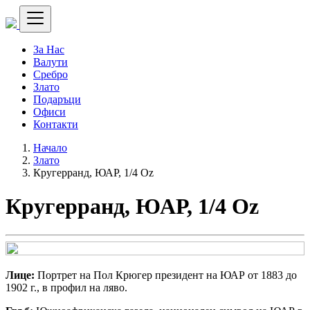
За Нас
Валути
Сребро
Злато
Подаръци
Офиси
Контакти
Начало
Злато
Кругерранд, ЮАР, 1/4 Oz
Кругерранд, ЮАР, 1/4 Oz
Лице:
Портрет на Пол Крюгер президент на ЮАР от 1883 до
1902 г., в профил на ляво.