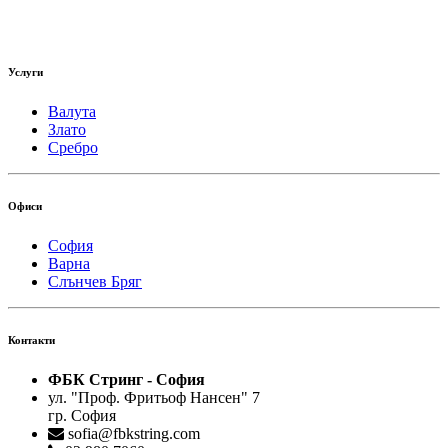
Услуги
Валута
Злато
Сребро
Офиси
София
Варна
Слънчев Бряг
Контакти
ФБК Стринг - София
ул. "Проф. Фритьоф Нансен" 7
гр. София
sofia@fbkstring.com